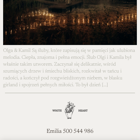
Olga & Kamil Są śluby, które zapisują się w pamięci jak ulubiona
melodia. Ciepła, znajoma i pełna emocji. Ślub Olgi i Kamila był
właśnie takim utworem. Zaczynał się delikatnie, wśród
szumiących drzew i śmiechu bliskich, rozkwitał w tańcu i
radości, a kończył pod rozgwieżdżonym niebem, w blasku
girland i spojrzeń pełnych miłości. To był dzień […]
Emilia 500 544 986