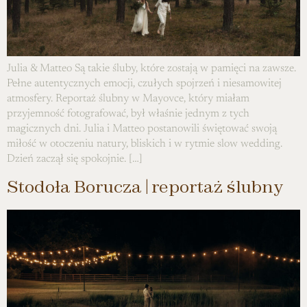
Julia & Matteo Są takie śluby, które zostają w pamięci na zawsze.
Pełne autentycznych emocji, czułych spojrzeń i niesamowitej
atmosfery. Reportaż ślubny w Mayovce, który miałam
przyjemność fotografować, był właśnie jednym z tych
magicznych dni. Julia i Matteo postanowili świętować swoją
miłość w otoczeniu natury, bliskich i w rytmie slow wedding.
Dzień zaczął się spokojnie. […]
Stodoła Borucza | reportaż ślubny