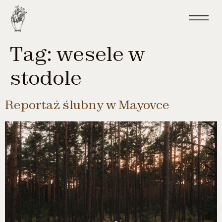
do
treści
Tag:
wesele w
stodole
Reportaż ślubny w Mayovce